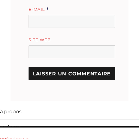
E-MAIL
*
SITE WEB
à propos
pratique
Navigation